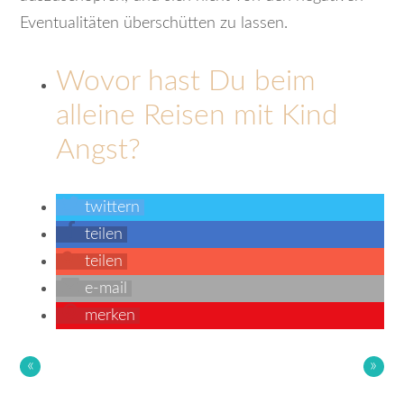
Eventualitäten überschütten zu lassen.
Wovor hast Du beim
alleine Reisen mit Kind
Angst?
twittern
teilen
teilen
e-mail
merken
«
»