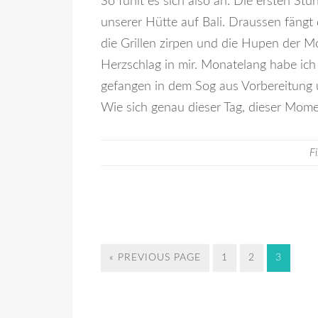
So fühlt es sich also an. Die ersten Stu
unserer Hütte auf Bali. Draussen fängt
die Grillen zirpen und die Hupen der Mo
Herzschlag in mir. Monatelang habe ich
gefangen in dem Sog aus Vorbereitung un
Wie sich genau dieser Tag, dieser Mom
F
« PREVIOUS PAGE
1
2
3