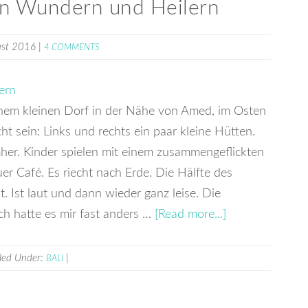
en Wundern und Heilern
ust 2016
|
4 COMMENTS
einem kleinen Dorf in der Nähe von Amed, im Osten
ht sein: Links und rechts ein paar kleine Hütten.
r. Kinder spielen mit einem zusammengeflickten
er Café. Es riecht nach Erde. Die Hälfte des
. Ist laut und dann wieder ganz leise. Die
ch hatte es mir fast anders …
[Read more...]
iled Under:
|
BALI