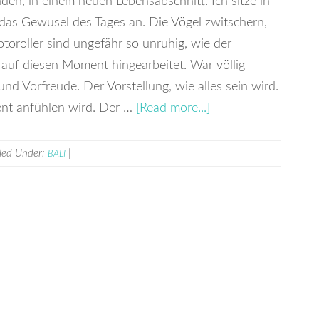
nden, in einem neuen Lebensabschnitt. Ich sitze in
 das Gewusel des Tages an. Die Vögel zwitschern,
toroller sind ungefähr so unruhig, wie der
 auf diesen Moment hingearbeitet. War völlig
d Vorfreude. Der Vorstellung, wie alles sein wird.
ent anfühlen wird. Der …
[Read more...]
iled Under:
|
BALI