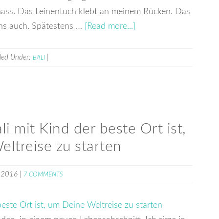
ch nass. Das Leinentuch klebt an meinem Rücken. Das
ns auch. Spätestens …
[Read more...]
iled Under:
|
BALI
i mit Kind der beste Ort ist,
ltreise zu starten
i 2016
|
7 COMMENTS