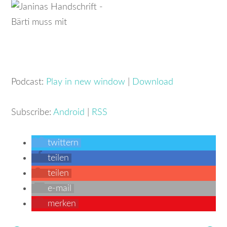
Podcast:
Play in new window
|
Download
Subscribe:
Android
|
RSS
twittern
teilen
teilen
e-mail
merken